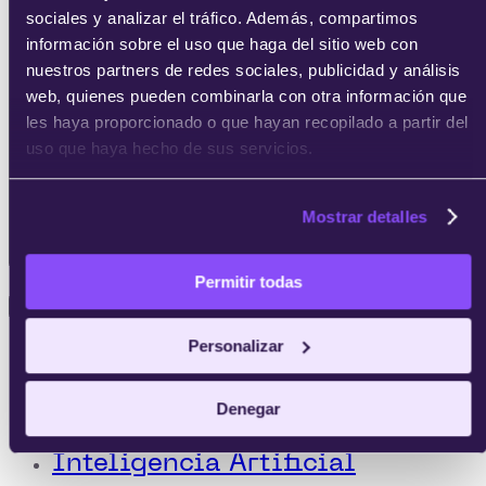
sociales y analizar el tráfico. Además, compartimos
información sobre el uso que haga del sitio web con
nuestros partners de redes sociales, publicidad y análisis
web, quienes pueden combinarla con otra información que
les haya proporcionado o que hayan recopilado a partir del
uso que haya hecho de sus servicios.
Mostrar detalles
Permitir todas
Especialidades
en Tecnología y Negocios
Personalizar
MBA
Emprendedores
Denegar
Inteligencia Artificial