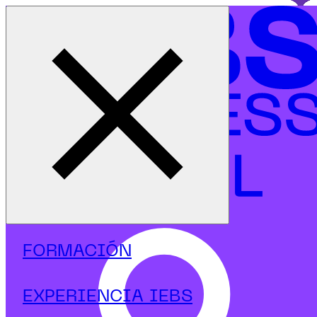
Cerrar menú
Aprender
Liderar
IEBS Business School | Formación Online en
Innovar
FORMACIÓN
Rediseñamos la educación para que puedas
marcar la diferencia, con una
formación práctica,
transformadora y conectada con el mundo real.
EXPERIENCIA IEBS