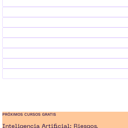
Emprendedores
Inteligencia Artificial
Big Data & Data Analytics
Marketing Digital
Agile & Scrum
Recursos Humanos
Finanzas
Tecnología
VER MÁS
PRÓXIMOS CURSOS GRATIS
Inteligencia Artificial: Riesgos,