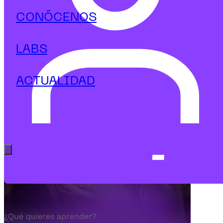
Cambiar el mundo empieza por cambiar tu maner
de aprender.
CONÓCENOS
¿Estás listo para liderar?
LABS
ACTUALIDAD
VER OFERTA
FORMATIVA
Abrir menú principal
¿Qué quieres aprender?