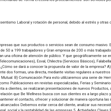
sentismo Laboral y rotación de personal, debido al estrés y otras
mpresas que sus productos o servicios sean de consumo masivo. 
 de 50 a 199 trabajadores y Gran empresa de 200 o más trabajad
gan una oficina de atención de público. Y que geográficamente se 
lecomunicaciones), Esval, Chilectra (Servicios Básicos), Falabella, R
 ¿Cómo se dará a conocer la propuesta de valor de la empresa? A)
ente dos formas, una directa, mediante visitas regulares a nuestros c
a Mutual. B) Comunicación Para esto utilizaremos una serie de Herr
como Publicaciones en revistas especializadas, Ferias y Seminari
ta a clientes, se realizaran presentaciones de nuevos Productos, 
a relación que Be Wellness busca con sus clientes es a largo plaz
antener el contacto, ofrecer y solucionar de manera oportuna las in
os alcanzados Debemos estar cerca del cliente, analizar sus necesi
al, social y la rentabilidad de las empresas 5. Actividades Claves P