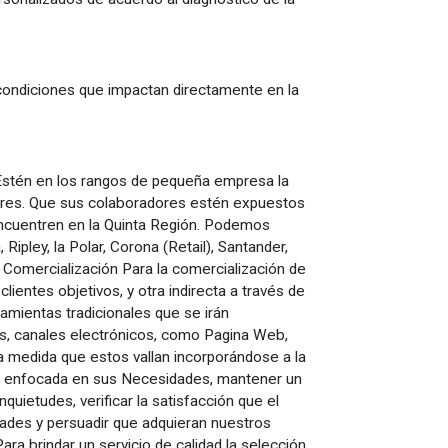
 condiciones que impactan directamente en la
Estén en los rangos de pequeña empresa la
ores. Que sus colaboradores estén expuestos
encuentren en la Quinta Región. Podemos
ipley, la Polar, Corona (Retail), Santander,
 Comercialización Para la comercialización de
lientes objetivos, y otra indirecta a través de
amientas tradicionales que se irán
os, canales electrónicos, como Pagina Web,
a medida que estos vallan incorporándose a la
o y enfocada en sus Necesidades, mantener un
quietudes, verificar la satisfacción que el
dades y persuadir que adquieran nuestros
ara brindar un servicio de calidad la selección