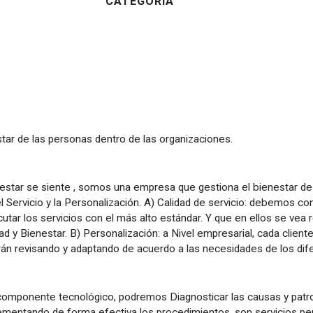
CATEGORÍA
tar de las personas dentro de las organizaciones.
nestar se siente , somos una empresa que gestiona el bienestar de
l Servicio y la Personalización. A) Calidad de servicio: debemos c
utar los servicios con el más alto estándar. Y que en ellos se vea r
idad y Bienestar. B) Personalización: a Nivel empresarial, cada clie
rán revisando y adaptando de acuerdo a las necesidades de los dife
omponente tecnológico, podremos Diagnosticar las causas y patro
ementando de forma efectiva los procedimientos. son servicios per