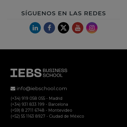
SÍGUENOS EN LAS REDES
lo he encontrado muy util
Linkedin
Facebook
X
YouTube
Instagram
Accede para responder
Ignasio Rodriguez
info@iebschool.com
Hola amigos y amigas,
Entre en esta página muy interesando en
(+34) 919 058 055 - Madrid
(+34) 931 833 199 - Barcelona
vuestros cursos.
(+59) 8 2711 6748 - Montevideo
Pero de juzgar por los errores de sintaxis
(+52) 55 1163 8927 - Ciudad de México
en la presentación, se me presentaron