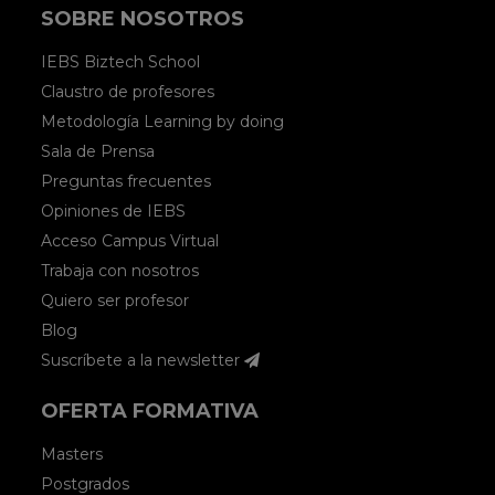
dudas razonables sobre la seriedad del
SOBRE NOSOTROS
mismo.
IEBS Biztech School
Alguien que no sabe escribir, ¿puede
Claustro de profesores
darme un buen curso de algo?
Metodología Learning by doing
Sala de Prensa
Accede para responder
Preguntas frecuentes
Opiniones de IEBS
Acceso Campus Virtual
Trabaja con nosotros
Elena Bello
Quiero ser profesor
Blog
Hola Ignasio, primero de todo gracias
Suscríbete a la newsletter
por avisarnos, revisaremos el artículo
OFERTA FORMATIVA
detalladamente lo antes posible. Por
otro lado, nuestros cursos los
Masters
imparten profesionales líderes en su
Postgrados