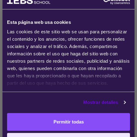
un Agile Coach?
Esta página web usa cookies
Vivimos en una sociedad dinámica con
Las cookies de este sitio web se usan para personalizar
mucha incertidumbre, lo que la hace
el contenido y los anuncios, ofrecer funciones de redes
compleja y exigente. Transformar una
sociales y analizar el tráfico. Además, compartimos
empresa en ágil, es una labor difícil que
información sobre el uso que haga del sitio web con
implica cambios de procesos, mentalidad
nuestros partners de redes sociales, publicidad y análisis
y cultura.
web, quienes pueden combinarla con otra información
que les haya proporcionado o que hayan recopilado a
Se requiere una
visión global de la
partir del uso que haya hecho de sus servicios.
empresa
que le permita ayudar al
desarrollo y cambio profesional de sus
Mostrar detalles
empleados. Como Coach,
localizará los
problemas, y notificará a los equipos
sobre ellos
, de tal forma que sean ellos
Permitir todas
quienes establezcan la mejor estrategia
para solucionarlos.