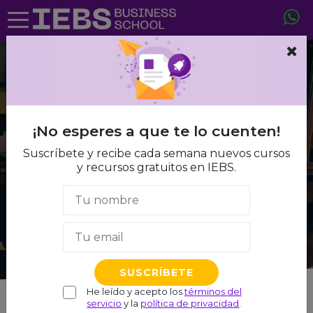
AGILE Y SCRUM
¿Qué es un Agile
¡No esperes a que te lo cuenten!
Coach y qué funciones
Suscríbete y recibe cada semana nuevos cursos
tiene?
y recursos gratuitos en IEBS.
JORGE CLAVERÍA GRACIA
el
21 JULIO, 2022
Tiempo de lectura: 3 min
He leído y acepto los
términos del
servicio
y la
política de privacidad
.