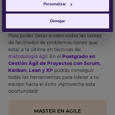
Personalizar
¿Qué te ha parecido este artículo sobre
qué es un
Agile Coach
y cuáles son sus
Denegar
funciones? Comenta y ¡comparte!
Para poder llevar a cabo todas las tareas
de facilitador de problemas tienes que
estar a la última en técnicas de
metodología ágil
. En el
Postgrado en
Gestión Ágil de Proyectos con Scrum,
Kanban, Lean y XP
podrás conseguir
todas las herramientas para liderar a tu
equipo hacia el éxito. ¡Aprovecha esta
oportunidad!
MASTER EN AGILE