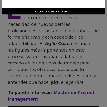
L
as implementación de
metodologías ágiles
dentro de
No gracias, seguir leyendo.
una empresa, conlleva la
necesidad de nuevos perfiles
profesionales capacitados para trabajar de
forma eficiente y con capacidad de
adaptabilidad. El
Agile Coach
es una de
las figuras más importantes en este
proceso, ya que ayudará a labrar el
camino de los equipos de trabajo para
conseguir los objetivos deseados. Si
quieres saber qué otras funciones tiene y
entender qué hace, ¡sigue leyendo!
Te puede interesar:
Master en Project
Management