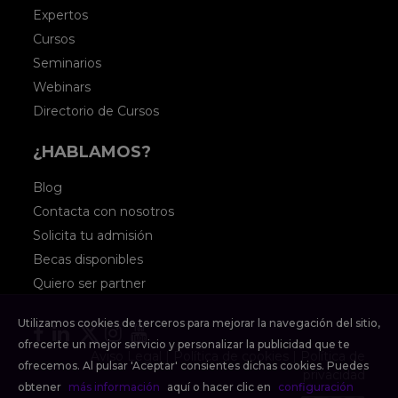
sector por lo que, por favor, no
Expertos
Cursos
juzgues todo un proyecto por
Seminarios
algunos errores en un artículo de
Webinars
2014. Gracias y un saludo.
Directorio de Cursos
¿HABLAMOS?
Blog
Contacta con nosotros
Solicita tu admisión
Becas disponibles
Quiero ser partner
Utilizamos cookies de terceros para mejorar la navegación del sitio,
Facebook
Linkedin
Linkedin
Instagram
YouTube
ofrecerte un mejor servicio y personalizar la publicidad que te
Aviso Legal
|
Política de cookies
|
Política de
ofrecemos. Al pulsar 'Aceptar' consientes dichas cookies. Puedes
privacidad
obtener
más información
aquí o hacer clic en
configuración