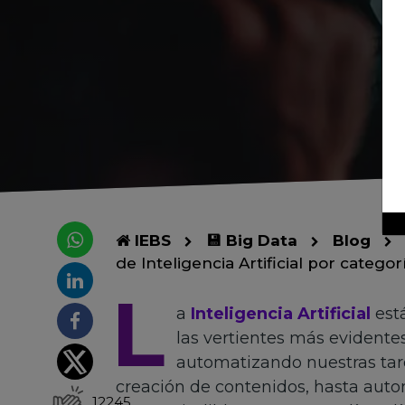
IEBS
💾 Big Data
Blog
de Inteligencia Artificial por categor
L
a
Inteligencia Artificial
est
las vertientes más evidentes
automatizando nuestras tar
creación de contenidos, hasta auto
12245