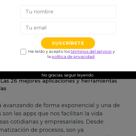
PASCUAL PARADA TORRALBA
el
9 NOVIEMBRE, 2024
Tiempo de lectura: 11 min
He leído y acepto los
términos del servicio
y
la
política de privacidad
.
No gracias, seguir leyendo.
Las 26 mejores aplicaciones y herramientas
ías
á avanzando de forma exponencial y una de
 son las apps que nos facilitan la vida
eas cotidianas y empresariales. Desde
matización de procesos, son ya