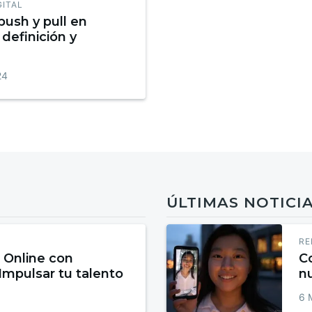
GITAL
push y pull en
definición y
24
ÚLTIMAS NOTICI
RE
 Online con
Co
 Impulsar tu talento
n
6 