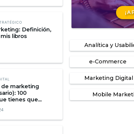
¡A
TRATÉGICO
keting: Definición,
mis libros
Analítica y Usabil
e-Commerce
Marketing Digital
GITAL
o de marketing
sario): 100
Mobile Market
ue tienes que
Infografía
24