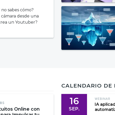
y no sabes cómo?
a cámara desde una
 crea un Youtuber?
CALENDARIO DE
16
WEBINAR
EBS
IA aplica
SEP.
tuitos Online con
automatiz
 para Impulsar tu