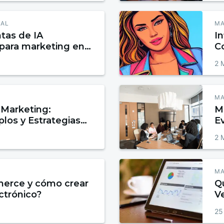
IAL
MA
tas de IA
In
 para marketing en
C
En
2 
In
MA
Marketing:
M
plos y Estrategias
E
ertir y Fidelizar
l
2 
MA
erce y cómo crear
Qu
ctrónico?
V
L
25