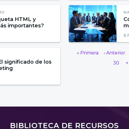
DAD
MA
iqueta HTML y
Có
más importantes?
ma
la
8 
« Primera
‹ Anterior
l significado de los
30
+
eting
BIBLIOTECA DE RECURSOS