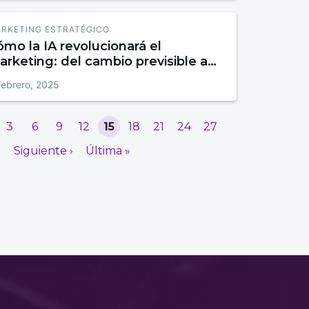
RKETING ESTRATÉGICO
mo la IA revolucionará el
rketing: del cambio previsible a
 transformación total
Febrero, 2025
3
6
9
12
15
18
21
24
27
Siguiente ›
Última »