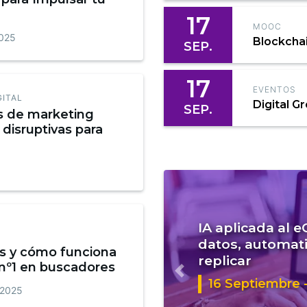
17
MOOC
2025
Blockcha
SEP.
17
EVENTOS
GITAL
Digital G
SEP.
s de marketing
 disruptivas para
IA aplicada al 
datos, automati
s y cómo funciona
replicar
 nº1 en buscadores
Anterior
16 Septiembre -
 2025