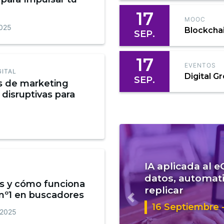
17
MOOC
2025
Blockcha
SEP.
17
EVENTOS
GITAL
Digital G
SEP.
s de marketing
 disruptivas para
IA aplicada al 
datos, automati
s y cómo funciona
replicar
 nº1 en buscadores
Anterior
16 Septiembre -
 2025