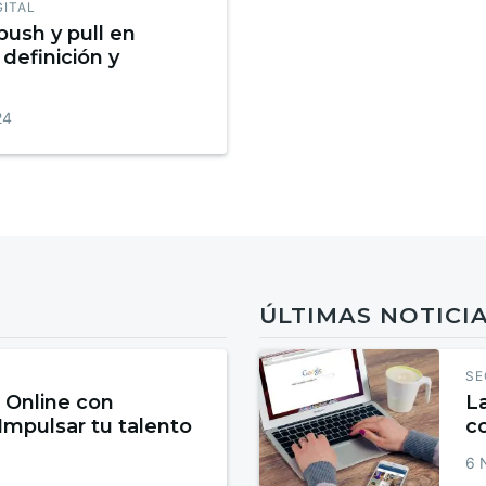
GITAL
push y pull en
definición y
24
ÚLTIMAS NOTICI
SE
 Online con
La
 Impulsar tu talento
c
6 