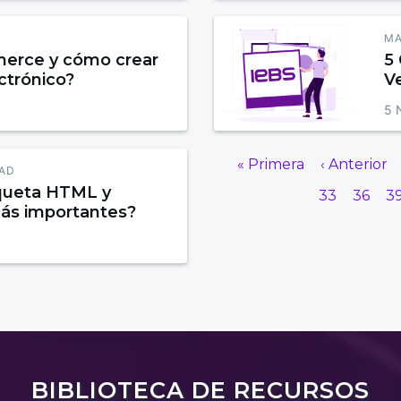
MA
erce y cómo crear
5
ctrónico?
V
5 
« Primera
‹ Anterior
DAD
iqueta HTML y
33
36
3
más importantes?
BIBLIOTECA DE RECURSOS