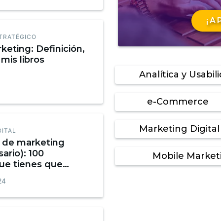
¡A
TRATÉGICO
keting: Definición,
mis libros
Analítica y Usabil
e-Commerce
Marketing Digital
GITAL
o de marketing
sario): 100
Mobile Market
ue tienes que
Infografía
24