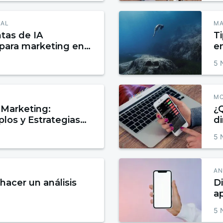
IAL
MA
tas de IA
Ti
 para marketing en
e
5 
MO
Marketing:
¿
plos y Estrategias
di
ertir y Fidelizar
5 
AN
hacer un análisis
D
ap
vi
5 