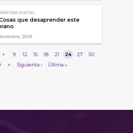
RKETING DIGITAL
 Cosas que desaprender este
erano
Noviembre, 2024
+
9
12
15
18
21
24
27
30
9
+
Siguiente ›
Última »