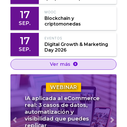
17
MOOC
Blockchain y
SEP.
criptomonedas
17
EVENTOS
Digital Growth & Marketing
SEP.
Day 2026
Ver más
WEBINAR
IA aplicada al eCommerce
real: 3 casos de datos,
automatización y
visibilidad que puedes
Anterior
Sigui
replicar