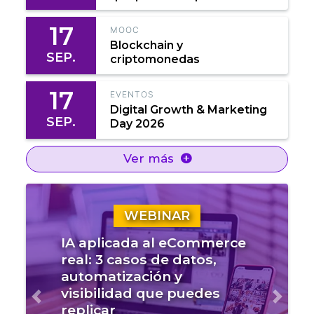
17
MOOC
Blockchain y
SEP.
criptomonedas
17
EVENTOS
Digital Growth & Marketing
SEP.
Day 2026
Ver más
WEBINAR
IA aplicada al eCommerce
real: 3 casos de datos,
automatización y
visibilidad que puedes
Anterior
Sigui
replicar