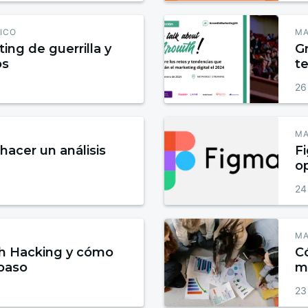
ICO
MA
ing de guerrilla y
G
os
t
26
MA
hacer un análisis
Fi
o
24
MA
th Hacking y cómo
C
 paso
ma
23