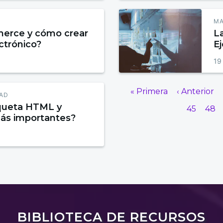
MA
erce y cómo crear
L
ctrónico?
E
H
19
« Primera
‹ Anterior
DAD
iqueta HTML y
45
48
más importantes?
BIBLIOTECA DE RECURSOS