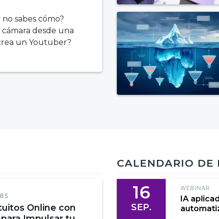
y no sabes cómo?
a cámara desde una
 crea un Youtuber?
CALENDARIO DE
16
WEBINAR
EBS
IA aplica
SEP.
tuitos Online con
automatiz
 para Impulsar tu