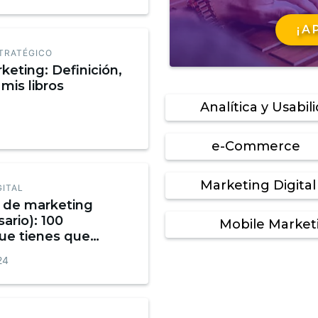
¡A
TRATÉGICO
keting: Definición,
mis libros
Analítica y Usabil
e-Commerce
Marketing Digital
GITAL
o de marketing
sario): 100
Mobile Market
ue tienes que
Infografía
24