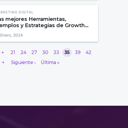
RKETING DIGITAL
as mejores Herramientas,
jemplos y Estrategias de Growth
acking
 Enero, 2024
+
21
24
27
30
33
35
39
42
+
Siguiente ›
Última »