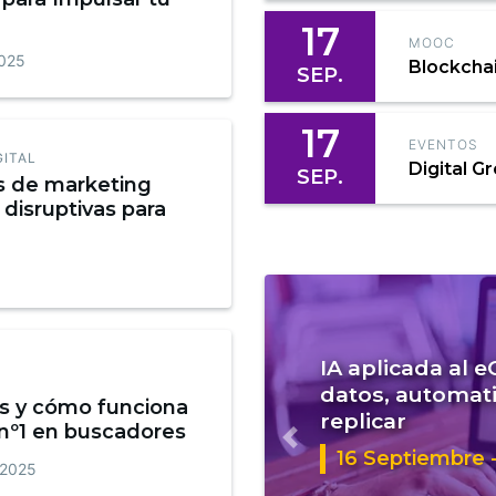
17
MOOC
2025
Blockcha
SEP.
17
EVENTOS
GITAL
Digital G
SEP.
s de marketing
 disruptivas para
IA aplicada al 
datos, automati
s y cómo funciona
replicar
 nº1 en buscadores
Anterior
16 Septiembre -
 2025