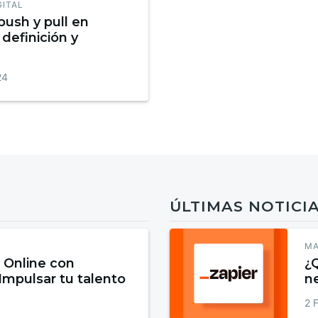
GITAL
push y pull en
definición y
24
ÚLTIMAS NOTICI
MA
 Online con
¿
 Impulsar tu talento
n
h
2 