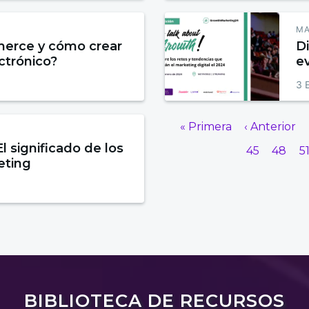
MA
erce y cómo crear
Di
ctrónico?
ev
t
3 
s
« Primera
‹ Anterior
l significado de los
45
48
5
eting
BIBLIOTECA DE RECURSOS