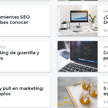
MA
ramientas SEO
¿
ebes conocer
De
16
ICO
MA
ing de guerrilla y
C
os
pe
11
MA
y pull en marketing:
5 
mplos
es
d
5 