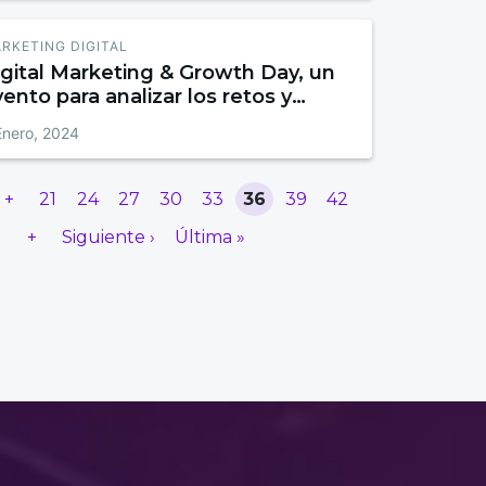
RKETING DIGITAL
gital Marketing & Growth Day, un
ento para analizar los retos y
endencias que transformarán el
Enero, 2024
ector en 2024
+
21
24
27
30
33
36
39
42
1
+
Siguiente ›
Última »