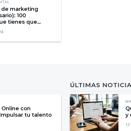
GITAL
o de marketing
sario): 100
ue tienes que
Infografía
24
ÚLTIMAS NOTICI
MA
 Online con
Qu
 Impulsar tu talento
y
17