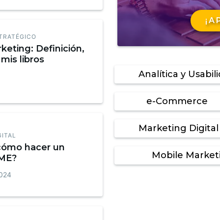
¡A
TRATÉGICO
keting: Definición,
mis libros
Analítica y Usabil
e-Commerce
Marketing Digital
GITAL
cómo hacer un
Mobile Market
AME?
2024