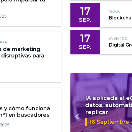
17
MOOC
2025
Blockcha
SEP.
17
EVENTOS
GITAL
Digital G
SEP.
s de marketing
 disruptivas para
IA aplicada al 
datos, automati
s y cómo funciona
replicar
 nº1 en buscadores
Anterior
16 Septiembre -
 2025