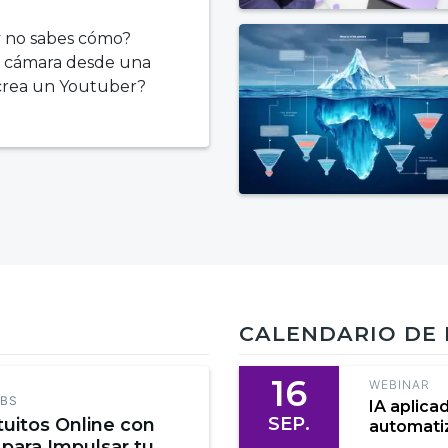
y no sabes cómo?
a cámara desde una
 crea un Youtuber?
CALENDARIO DE
16
WEBINAR
EBS
IA aplica
SEP.
tuitos Online con
automatiz
 para Impulsar tu