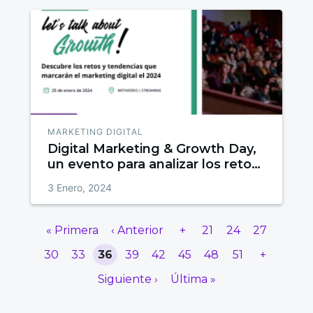
MARKETING DIGITAL
Digital Marketing & Growth Day,
un evento para analizar los retos
y tendencias que transformarán
3 Enero, 2024
el sector en 2024
« Primera
‹ Anterior
+
21
24
27
30
33
36
39
42
45
48
51
+
Siguiente ›
Última »