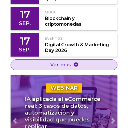
17
MOOC
Blockchain y
SEP.
criptomonedas
17
EVENTOS
Digital Growth & Marketing
SEP.
Day 2026
Ver más
WEBINAR
IA aplicada al eCommerce
real: 3 casos de datos,
automatización y
visibilidad que puedes
Anterior
Sigui
replicar