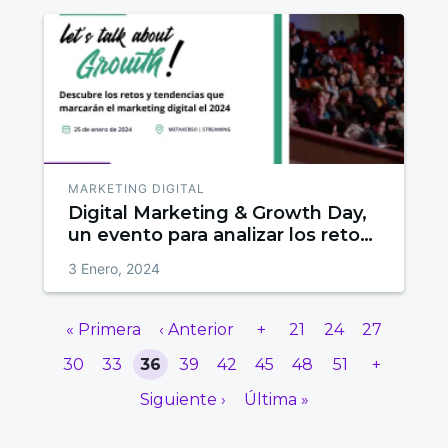
MARKETING DIGITAL
Digital Marketing & Growth Day,
un evento para analizar los retos
y tendencias que transformarán
3 Enero, 2024
el sector en 2024
« Primera
‹ Anterior
+
21
24
27
30
33
36
39
42
45
48
51
+
Siguiente ›
Última »