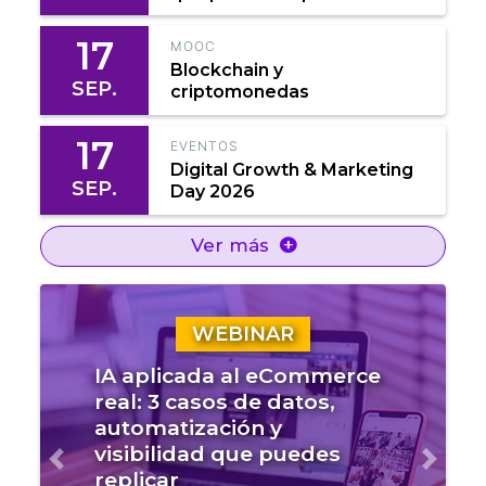
17
MOOC
Blockchain y
SEP.
criptomonedas
17
EVENTOS
Digital Growth & Marketing
SEP.
Day 2026
Ver más
WEBINAR
IA aplicada al eCommerce
real: 3 casos de datos,
automatización y
visibilidad que puedes
Anterior
Sigui
replicar