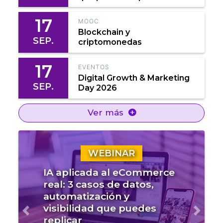
17
MOOC
Blockchain y
SEP.
criptomonedas
17
EVENTOS
Digital Growth & Marketing
SEP.
Day 2026
Ver más
WEBINAR
IA aplicada al eCommerce
real: 3 casos de datos,
automatización y
visibilidad que puedes
Anterior
Sigui
replicar