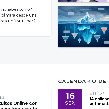
y no sabes cómo?
a cámara desde una
 crea un Youtuber?
CALENDARIO DE
16
WEBINAR
EBS
IA aplica
SEP.
tuitos Online con
automatiz
 para Impulsar tu