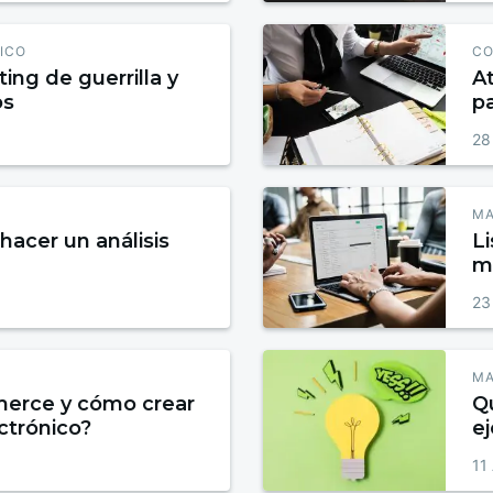
ICO
CO
ing de guerrilla y
At
os
p
28
MA
hacer un análisis
Li
ma
23
MA
erce y cómo crear
Q
ctrónico?
e
m
11