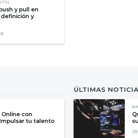
GITAL
push y pull en
definición y
24
ÚLTIMAS NOTICI
MA
 Online con
Qu
 Impulsar tu talento
s
e
29