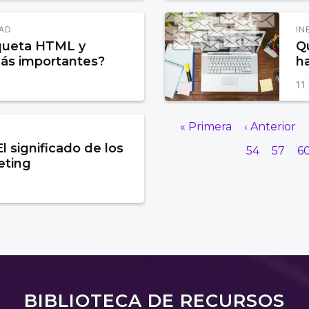
DAD
IN
iqueta HTML y
Q
más importantes?
h
E
11
« Primera
‹ Anterior
l significado de los
54
57
6
eting
BIBLIOTECA DE RECURSOS