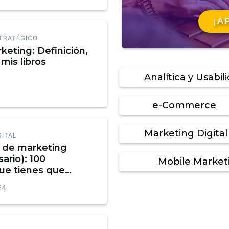
¡A
TRATÉGICO
keting: Definición,
mis libros
Analítica y Usabil
e-Commerce
Marketing Digital
GITAL
o de marketing
sario): 100
Mobile Market
ue tienes que
Infografía
24