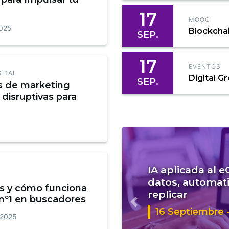
17
MOOC
2025
Blockcha
SEP.
17
EVENTOS
GITAL
Digital G
SEP.
s de marketing
 disruptivas para
IA aplicada al 
datos, automati
s y cómo funciona
replicar
 nº1 en buscadores
Anterior
16 Septiembre -
 2025