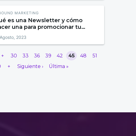
BOUND MARKETING
ué es una Newsletter y cómo
acer una para promocionar tu
mpresa
 Agosto, 2023
+
30
33
36
39
42
45
48
51
0
+
Siguiente ›
Última »