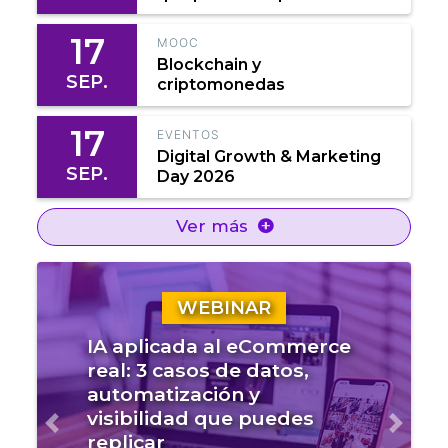
17
MOOC
Blockchain y
SEP.
criptomonedas
17
EVENTOS
Digital Growth & Marketing
SEP.
Day 2026
Ver más
WEBINAR
IA aplicada al eCommerce
real: 3 casos de datos,
automatización y
visibilidad que puedes
Anterior
Sigui
replicar