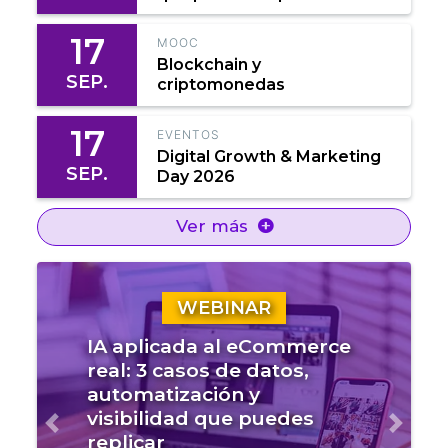
17
MOOC
Blockchain y
SEP.
criptomonedas
17
EVENTOS
Digital Growth & Marketing
SEP.
Day 2026
Ver más
WEBINAR
IA aplicada al eCommerce
real: 3 casos de datos,
automatización y
visibilidad que puedes
Anterior
Sigui
replicar