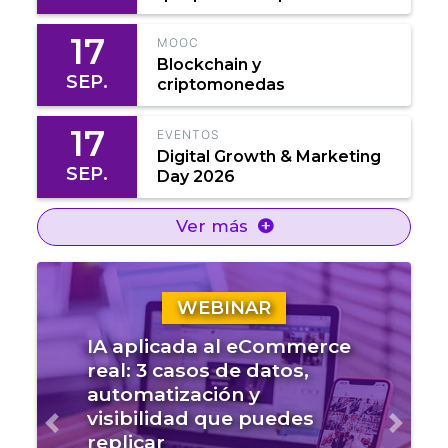
17
MOOC
Blockchain y
SEP.
criptomonedas
17
EVENTOS
Digital Growth & Marketing
SEP.
Day 2026
Ver más
WEBINAR
IA aplicada al eCommerce
real: 3 casos de datos,
automatización y
visibilidad que puedes
Anterior
Sigui
replicar