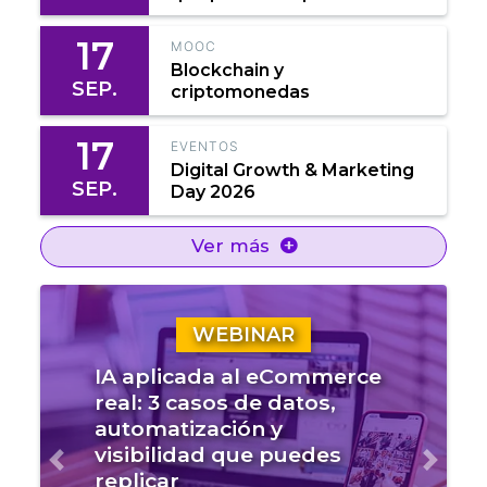
17
MOOC
Blockchain y
SEP.
criptomonedas
17
EVENTOS
Digital Growth & Marketing
SEP.
Day 2026
Ver más
WEBINAR
IA aplicada al eCommerce
real: 3 casos de datos,
automatización y
visibilidad que puedes
Anterior
Sigui
replicar