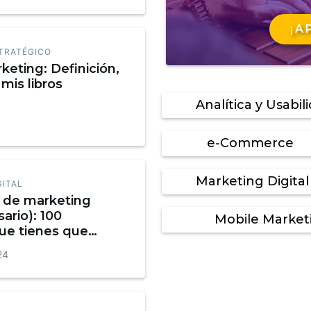
¡A
TRATÉGICO
keting: Definición,
mis libros
Analítica y Usabil
e-Commerce
Marketing Digital
GITAL
o de marketing
sario): 100
Mobile Market
ue tienes que
Infografía
24