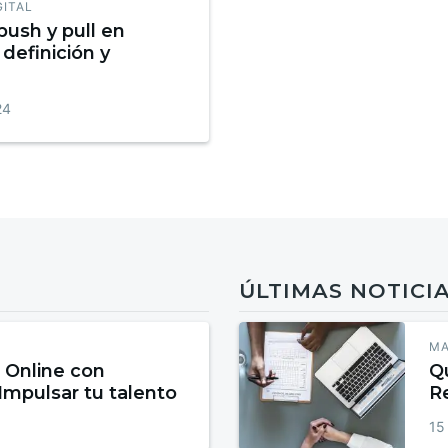
GITAL
push y pull en
definición y
24
ÚLTIMAS NOTICI
MA
 Online con
Qu
 Impulsar tu talento
R
15