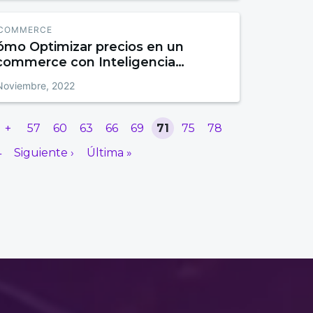
COMMERCE
ómo Optimizar precios en un
commerce con Inteligencia
tificial
Noviembre, 2022
+
57
60
63
66
69
71
75
78
4
Siguiente ›
Última »