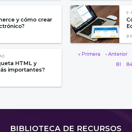
E-
erce y cómo crear
C
ctrónico?
E
Ar
9 
« Primera
‹ Anterior
DAD
iqueta HTML y
81
8
más importantes?
BIBLIOTECA DE RECURSOS