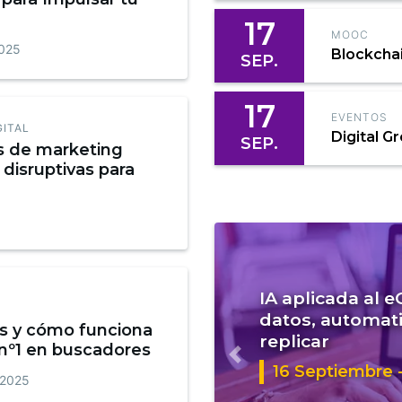
17
MOOC
2025
Blockcha
SEP.
17
EVENTOS
GITAL
Digital G
SEP.
s de marketing
 disruptivas para
IA aplicada al 
datos, automati
s y cómo funciona
replicar
 nº1 en buscadores
Anterior
16 Septiembre -
 2025