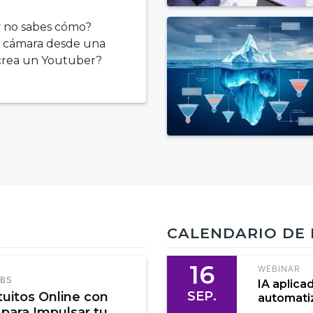
y no sabes cómo?
a cámara desde una
 crea un Youtuber?
CALENDARIO DE
16
WEBINAR
EBS
IA aplica
SEP.
tuitos Online con
automatiz
 para Impulsar tu