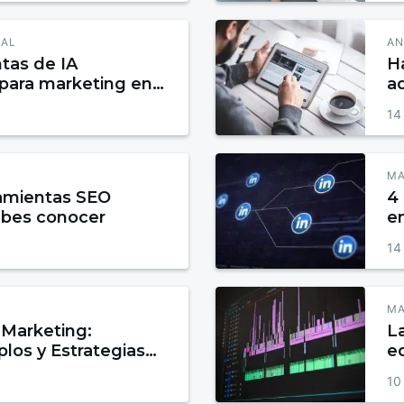
IAL
AN
tas de IA
H
 para marketing en
ad
14
MA
ramientas SEO
4 
ebes conocer
e
14
MA
Marketing:
L
plos y Estrategias
e
ertir y Fidelizar
10