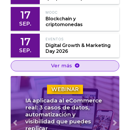
17
MOOC
Blockchain y
SEP.
criptomonedas
17
EVENTOS
Digital Growth & Marketing
SEP.
Day 2026
Ver más
WEBINAR
IA aplicada al eCommerce
real: 3 casos de datos,
automatización y
visibilidad que puedes
Anterior
Sigui
replicar