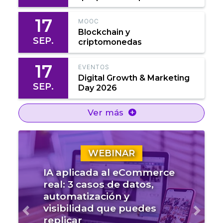
17
MOOC
Blockchain y
SEP.
criptomonedas
17
EVENTOS
Digital Growth & Marketing
SEP.
Day 2026
Ver más
WEBINAR
IA aplicada al eCommerce
real: 3 casos de datos,
automatización y
visibilidad que puedes
Anterior
Sigui
replicar