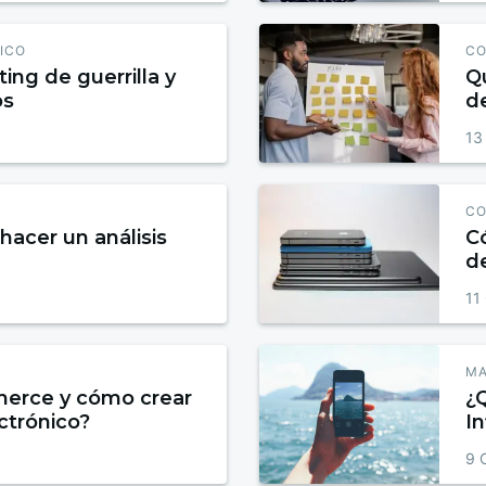
ICO
CO
ing de guerrilla y
Qu
os
de
re
13
CO
hacer un análisis
Có
de
e
11
MA
erce y cómo crear
¿
ctrónico?
In
9 