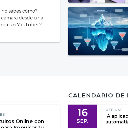
y no sabes cómo?
a cámara desde una
 crea un Youtuber?
CALENDARIO DE
16
WEBINAR
EBS
IA aplica
SEP.
tuitos Online con
automatiz
 para Impulsar tu