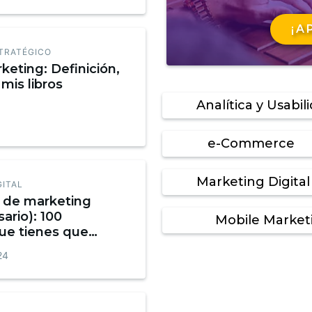
¡A
TRATÉGICO
keting: Definición,
mis libros
Analítica y Usabil
e-Commerce
Marketing Digital
GITAL
o de marketing
sario): 100
Mobile Market
ue tienes que
Infografía
24