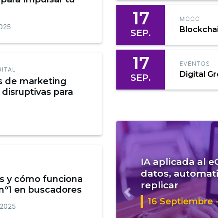
17
MOOC
2025
Blockcha
SEP.
17
EVENTOS
GITAL
Digital G
SEP.
s de marketing
 disruptivas para
IA aplicada al 
datos, automati
s y cómo funciona
replicar
 nº1 en buscadores
Anterior
16 Septiembre -
 2025