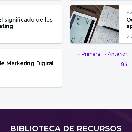
MA
l significado de los
Q
eting
ap
6 
« Primera
‹ Anterior
e Marketing Digital
84
BIBLIOTECA DE RECURSOS