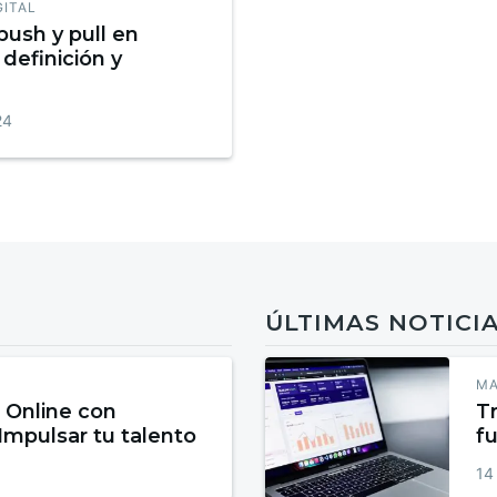
GITAL
push y pull en
definición y
24
ÚLTIMAS NOTICI
MA
 Online con
Tr
 Impulsar tu talento
fu
14