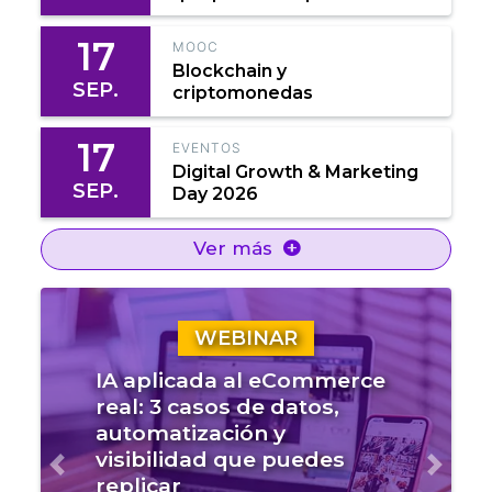
17
MOOC
Blockchain y
SEP.
criptomonedas
17
EVENTOS
Digital Growth & Marketing
SEP.
Day 2026
Ver más
WEBINAR
IA aplicada al eCommerce
real: 3 casos de datos,
automatización y
visibilidad que puedes
Anterior
Sigui
replicar