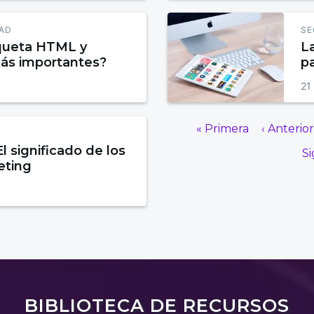
DAD
SE
iqueta HTML y
L
más importantes?
pa
21 
« Primera
‹ Anterio
l significado de los
Si
eting
BIBLIOTECA DE RECURSOS