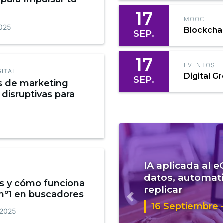
17
MOOC
2025
Blockcha
SEP.
17
EVENTOS
GITAL
Digital G
SEP.
s de marketing
 disruptivas para
IA aplicada al 
datos, automati
s y cómo funciona
replicar
 nº1 en buscadores
Anterior
16 Septiembre -
 2025