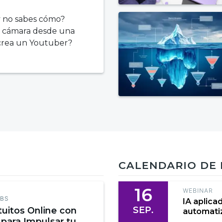
y no sabes cómo?
a cámara desde una
 crea un Youtuber?
CALENDARIO DE
16
WEBINAR
EBS
IA aplica
SEP.
tuitos Online con
automatiz
 para Impulsar tu