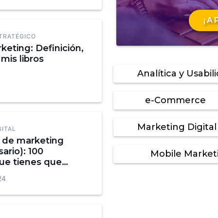
¡A
TRATÉGICO
keting: Definición,
mis libros
Analítica y Usabil
e-Commerce
Marketing Digital
GITAL
o de marketing
sario): 100
Mobile Market
ue tienes que
Infografía
24