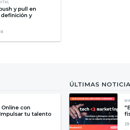
GITAL
push y pull en
definición y
24
ÚLTIMAS NOTICI
MA
 Online con
“
 Impulsar tu talento
fí
in
29