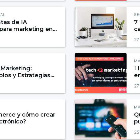
IAL
SE
tas de IA
7 
 para marketing en
c
27
MA
Marketing:
Ll
plos y Estrategias
e
ertir y Fidelizar
e
27
ma
MA
erce y cómo crear
Q
ctrónico?
pu
25