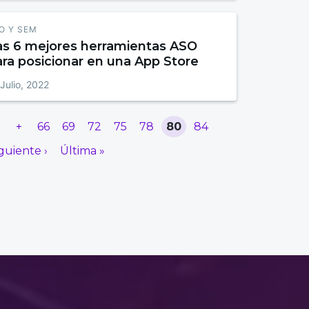
O Y SEM
as 6 mejores herramientas ASO
ra posicionar en una App Store
Julio, 2022
r
+
66
69
72
75
78
80
84
guiente ›
Última »