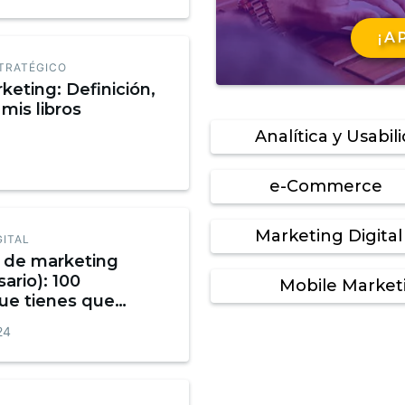
¡A
TRATÉGICO
keting: Definición,
mis libros
Analítica y Usabil
e-Commerce
Marketing Digital
GITAL
o de marketing
sario): 100
Mobile Market
ue tienes que
Infografía
24