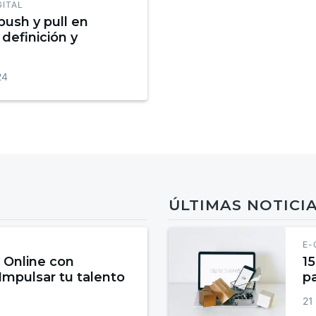
GITAL
push y pull en
definición y
24
ÚLTIMAS NOTICI
E-
 Online con
15
 Impulsar tu talento
p
21 