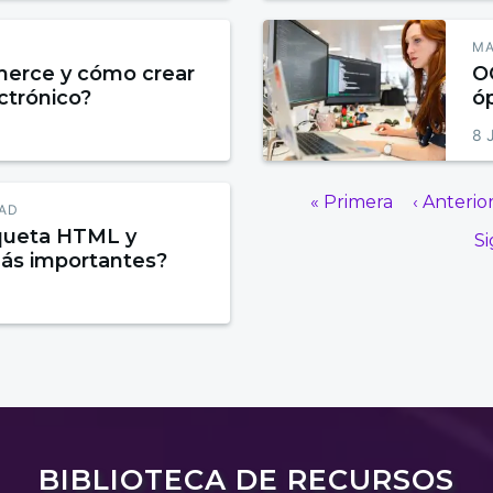
MA
erce y cómo crear
O
ctrónico?
ó
8 
« Primera
‹ Anterio
DAD
iqueta HTML y
Si
más importantes?
BIBLIOTECA DE RECURSOS