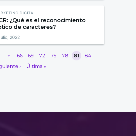
RKETING DIGITAL
CR: ¿Qué es el reconocimiento
ptico de caracteres?
Julio, 2022
r
+
66
69
72
75
78
81
84
guiente ›
Última »