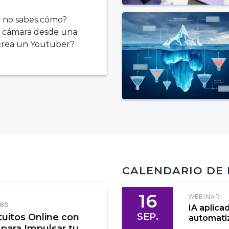
y no sabes cómo?
a cámara desde una
 crea un Youtuber?
CALENDARIO DE
16
WEBINAR
EBS
IA aplica
SEP.
tuitos Online con
automatiz
 para Impulsar tu