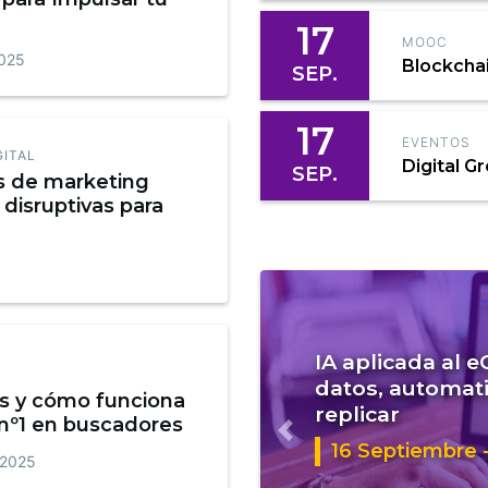
17
MOOC
2025
Blockcha
SEP.
17
EVENTOS
GITAL
Digital G
SEP.
s de marketing
 disruptivas para
IA aplicada al 
datos, automati
s y cómo funciona
replicar
 nº1 en buscadores
Anterior
16 Septiembre -
 2025