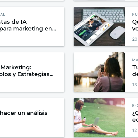
IAL
PU
tas de IA
Qu
 para marketing en
ve
on
20
MA
Marketing:
Tu
plos y Estrategias
de
ertir y Fidelizar
13
E-
hacer un análisis
¿
e
12 