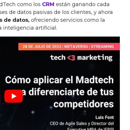
MadTech como los
CRM
están ganando cada
es de datos pasivas de los clientes, y ahora
 de datos,
ofreciendo servicios como la
inteligencia artificial.