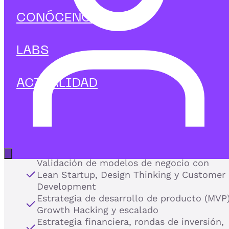
CONÓCENOS
y lidera la innovación
LABS
con impacto.
En IEBS te formamos para transformar ideas
ACTUALIDAD
innovadoras en modelos de negocio viables y escalables
aplicando metodologías ágiles de creación de empresas,
validación rápida y financiación.
Nuestros programas para Emprendedores te guían en
todo el ciclo de desarrollo de una startup o proyecto d
innovación corporativa:
Abrir menú principal
Validación de modelos de negocio con
Lean Startup, Design Thinking y Customer
Development
Estrategia de desarrollo de producto (MVP)
Growth Hacking y escalado
Estrategia financiera, rondas de inversión,