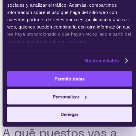
sociales y analizar el tráfico. Además, compartimos
Ver programas
de otras areas:
información sobre el uso que haga del sitio web con
nuestros partners de redes sociales, publicidad y análisis
Másters en Emprendedores
web, quienes pueden combinarla con otra información que
les haya proporcionado o que hayan recopilado a partir del
Programas Focalizados en Emprendedores
uso que haya hecho de sus servicios.
Cursos en Emprendedores
Agile & Scrum
Mostrar detalles
Finanzas
Permitir todas
MBA's
Transformación Digital
Personalizar
Emprendedores
Denegar
· Salidas laborales ·
A qué puestos vas a