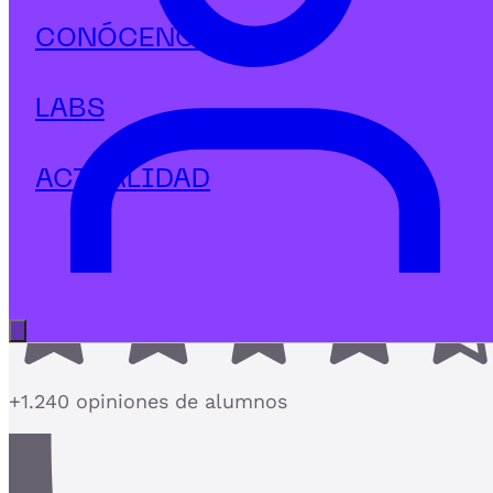
Management
CONÓCENOS
Máster en Dirección de Personas y
People Analytics con IA
LABS
El Máster de Recursos Humanos más actualizado
con People Analytics e IA
ACTUALIDAD
4,7
Abrir menú principal
+1.240 opiniones de alumnos