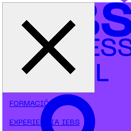
Cerrar menú
Inicio
|
Programas
|
Másters
|
Recursos Humanos
|
Máster en Dirección de Personas y People Analytics con IA
FORMACIÓN
EXPERIENCIA IEBS