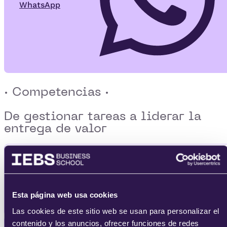
WhatsApp
· Competencias ·
De gestionar tareas a
liderar la
entrega de valor
Administrar el departamento
de
RR.HH
de una empresa aplicando las
técnicas de
gestión del talento
más
Esta página web usa cookies
innovadoras y eficaces.
Las cookies de este sitio web se usan para personalizar el
contenido y los anuncios, ofrecer funciones de redes