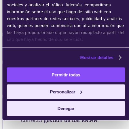
Dirigir el capital humano
de una
sociales y analizar el tráfico. Además, compartimos
empresa, desde la retribución, la
información sobre el uso que haga del sitio web con
contratación, la prevención de riesgos
nuestros partners de redes sociales, publicidad y análisis
laborales y la extinción laboral.
web, quienes pueden combinarla con otra información que
les haya proporcionado o que hayan recopilado a partir del
uso que haya hecho de sus servicios.
Seleccionar, retener y motivar el talento
que aporte
más valor a la empresa
.
Mostrar detalles
Afrontar los cambios en las
Permitir todas
organizaciones y los
nuevos modelos
organizativos
.
Personalizar
Sacar el máximo provecho a las nuevas
Denegar
tecnologías disponibles para la
correcta
gestión de los RR.HH
.