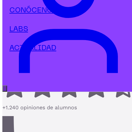
Marketing Digital
CONÓCENOS
Máster en UX & Customer
Experience
LABS
El único Máster de UX que integra Customer
Experience en un programa completo
ACTUALIDAD
4,7
Abrir menú principal
+1.240 opiniones de alumnos