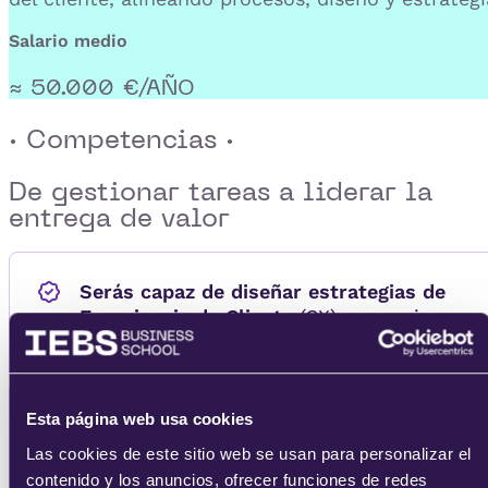
Salario medio
≈ 50.000 €/AÑO
· Competencias ·
De gestionar tareas a
liderar la
entrega de valor
Serás capaz de
diseñar estrategias de
Experiencia de Cliente
(CX) que mejoren
la satisfacción y lealtad del cliente.
Dominarás
la
creación de Customer
Esta página web usa cookies
Journey Maps
y otras metodologías
Las cookies de este sitio web se usan para personalizar el
para identificar momentos críticos de la
contenido y los anuncios, ofrecer funciones de redes