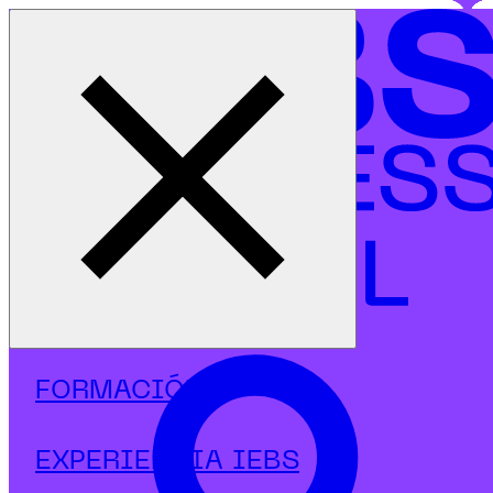
Cerrar menú
Inicio
|
Programas
|
Másters
|
UX, UI y CX
|
Máster en UX & Customer Experience
FORMACIÓN
EXPERIENCIA IEBS