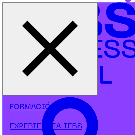
Cerrar menú
Inicio
|
Programas
|
Postgrados
|
Industria 4.0
|
Postgrado en Industria 4.0 Robótica RPA IoT & AI
FORMACIÓN
EXPERIENCIA IEBS