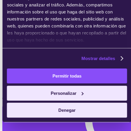
sociales y analizar el tráfico. Además, compartimos
Microsoft certified: Security Operations Analyst
información sobre el uso que haga del sitio web con
Associate (SC-200)
nuestros partners de redes sociales, publicidad y análisis
web, quienes pueden combinarla con otra información que
les haya proporcionado o que hayan recopilado a partir del
uso que haya hecho de sus servicios.
Certificación Microsoft Azure Administrator (AZ-104)
Mostrar detalles
Permitir todas
Certificación Azure Fundamentals (AZ-900)
Personalizar
¿Buscas alguna de estas certificaciones?
Denegar