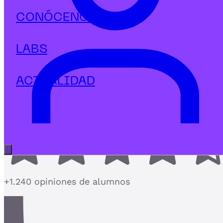
Tecnología
CONÓCENOS
Postgrado en Industria 4.0
Robótica RPA IoT & AI
LABS
El Postgrado de Industria 4.0 más completo con
Robótica RPA IoT y AI
ACTUALIDAD
4,7
Abrir menú principal
+1.240 opiniones de alumnos