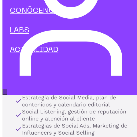
CONÓCENOS
y potencia
la presencia de marca
LABS
en redes sociales.
En IEBS te formamos para diseñar e implementar
ACTUALIDAD
estrategias integrales de Social Media, combinando la
creación de contenidos creativos, la gestión de
comunidades y el Social Selling.
Nuestros programas de Redes Sociales te preparan par
dominar los algoritmos, conectar con la audiencia y
medir el impacto real en el negocio:
Abrir menú principal
Estrategia de Social Media, plan de
contenidos y calendario editorial
Social Listening, gestión de reputación
online y atención al cliente
Estrategias de Social Ads, Marketing de
Influencers y Social Selling