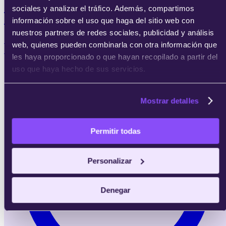
Postgrado en Comunicación para Social
sociales y analizar el tráfico. Además, compartimos
Media con IA
información sobre el uso que haga del sitio web con
nuestros partners de redes sociales, publicidad y análisis
Quiero pasar de gestionar redes sociales a diseñar
web, quienes pueden combinarla con otra información que
estrategias de comunicación basadas en datos e IA.
les haya proporcionado o que hayan recopilado a partir del
uso que haya hecho de sus servicios.
Mostrar detalles
Permitir todas
Personalizar
Denegar