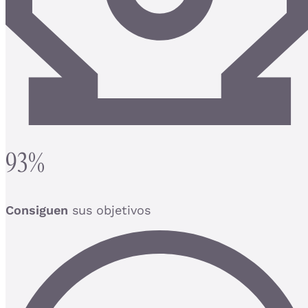
93%
Consiguen
sus objetivos