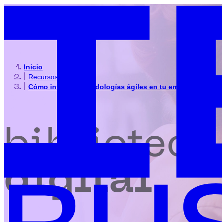
Inicio
|
Recursos
|
Cómo integrar metodologías ágiles en tu empresa
biblioteca
digital