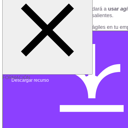
Encuentra una guía práctica que te ayudará a
usar
agi
innovación y logrando resultados sobresalientes.
¡Comienza a integrar las metodologías ágiles en tu e
FORMACIÓN
Descargar recurso