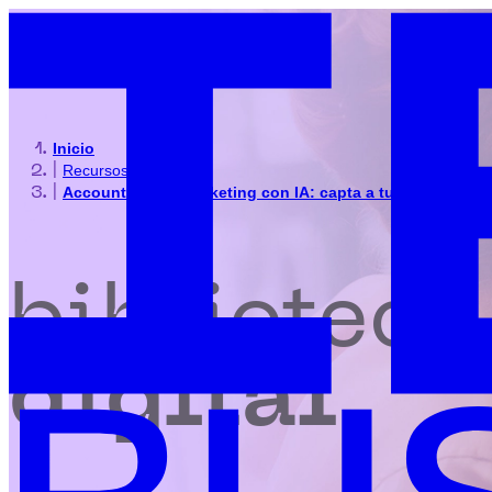
Inicio
|
Recursos
|
Account Based Marketing con IA: capta a tus clientes id
biblioteca
digital