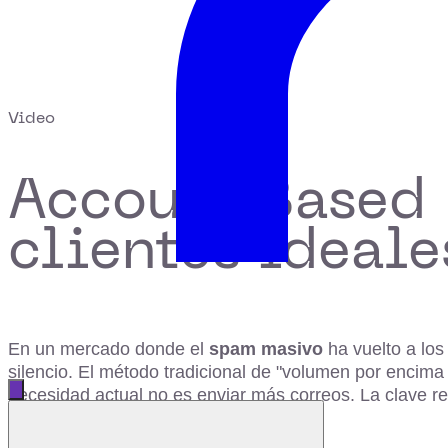
Video
Account Based 
clientes ideale
En un mercado donde el
spam masivo
ha vuelto a lo
silencio. El método tradicional de "volumen por encima
Abrir menú principal
necesidad actual no es enviar más correos. La clave res
Cerrar menú
de alcanzar sin un ejército de analistas.