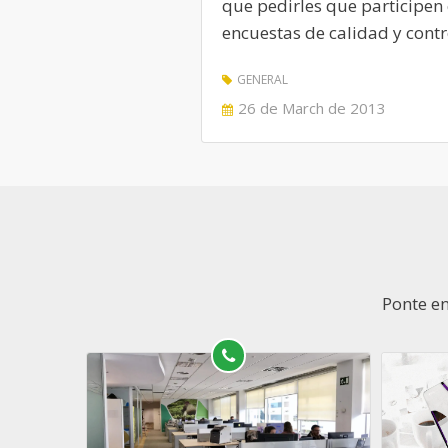
que pedirles que participen 
encuestas de calidad y contr
GENERAL
POSTED
26 de March de 2013
ON
Ponte en