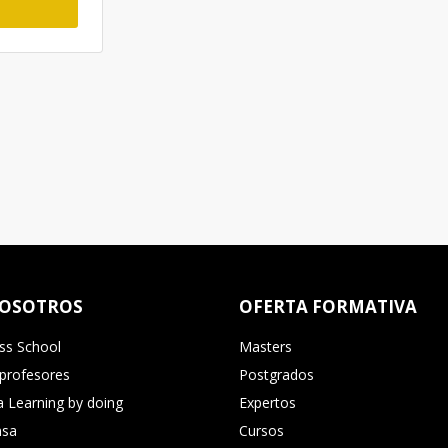
NOSOTROS
OFERTA FORMATIVA
ss School
Masters
 profesores
Postgrados
 Learning by doing
Expertos
nsa
Cursos