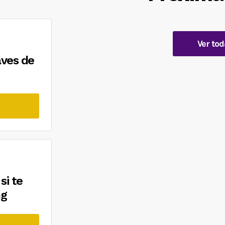
Ver tod
aves de
si te
ng