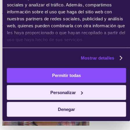
sociales y analizar el tráfico. Además, compartimos
María José Escribano
información sobre el uso que haga del sitio web con
nuestros partners de redes sociales, publicidad y análisis
Digital Chief Product Owner en IBERDROLA CLIENTE
web, quienes pueden combinarla con otra información que
SA
les haya proporcionado o que hayan recopilado a partir del
uso que haya hecho de sus servicios.
Mostrar detalles
Permitir todas
Personalizar
Denegar