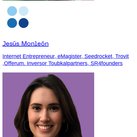
Jesús Monleón
Internet Entrepreneur, eMagister, Seedrocket, Trovit
,Offerum. Inversor Toubkalpartners, SR4founders