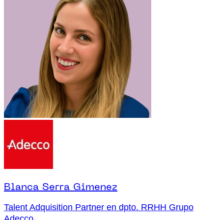
Blanca Serra Gimenez
Talent Adquisition Partner en dpto. RRHH Grupo
Adecco