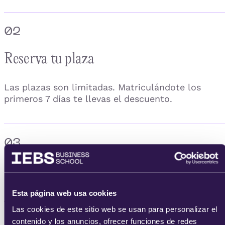
02
Reserva tu plaza
Las plazas son limitadas. Matriculándote los
primeros 7 días te llevas el descuento.
03
Empieza el 3 de septiembre
Esta página web usa cookies
Accedes al campus el día de inicio y sigues el
Las cookies de este sitio web se usan para personalizar el
curso durante el mes, con clases en directo.
contenido y los anuncios, ofrecer funciones de redes