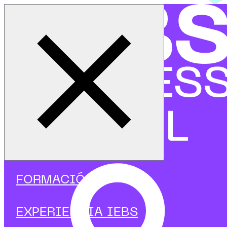
Cerrar menú
Inicio
|
Programas
|
Programas focalizados
|
Agile & Scrum
|
Curso de Estrategia y modelos de negocio con IA predictiv
FORMACIÓN
EXPERIENCIA IEBS