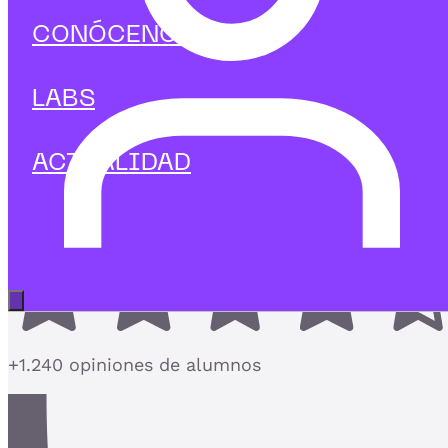
Management
CONÓCENOS
Curso de Estrategia y modelos de
negocio con IA predictiva
LABS
Diseña modelos de negocio innovadores
combinando agilidad e IA predictiva
ACTUALIDAD
4,7
Abrir menú principal
+1.240 opiniones de alumnos