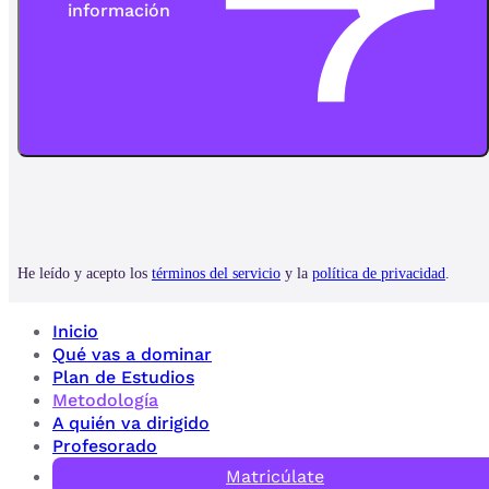
Inicio
Qué vas a dominar
Plan de Estudios
Metodología
A quién va dirigido
Profesorado
Matricúlate