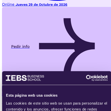
Online
Jueves 29 de Octubre de 2026
Pedir info
Postgrado
Esta página web usa cookies
IEBS AI-Learning
Las cookies de este sitio web se usan para personalizar el
contenido y los anuncios, ofrecer funciones de redes