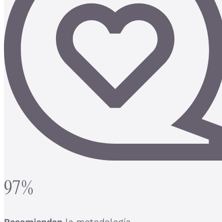
97%
Recomiendan
la metodología