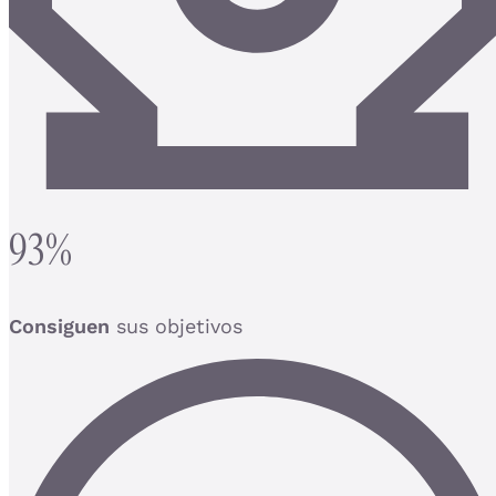
93%
Consiguen
sus objetivos