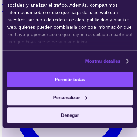
Postgrado en Tecnología Blockchain y We
sociales y analizar el tráfico. Además, compartimos
3.0
información sobre el uso que haga del sitio web con
nuestros partners de redes sociales, publicidad y análisis
Quiero desarrollar e implementar proyectos reales
basados en tecnología blockchain y Web3.
web, quienes pueden combinarla con otra información que
les haya proporcionado o que hayan recopilado a partir del
uso que haya hecho de sus servicios.
Mostrar detalles
Permitir todas
Personalizar
Denegar