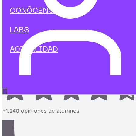
Marketing Digital
CONÓCENOS
Curso en Análisis de Inbound
Marketing
LABS
Mide el impacto real de tu inbound marketing y
optimiza con datos
ACTUALIDAD
4,7
Abrir menú principal
+1.240 opiniones de alumnos