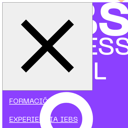
Cerrar menú
Inicio
|
Programas
|
Programas focalizados
|
Inbound Marketing
|
Curso en Análisis de Inbound Marketing
FORMACIÓN
EXPERIENCIA IEBS