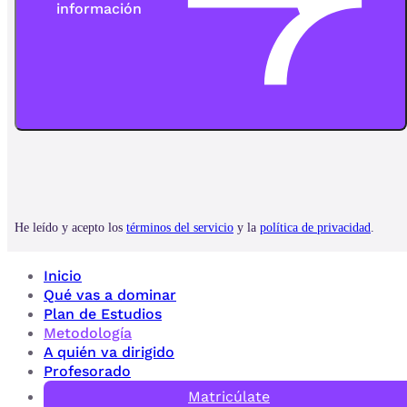
Inicio
Qué vas a dominar
Plan de Estudios
Metodología
A quién va dirigido
Profesorado
Matricúlate