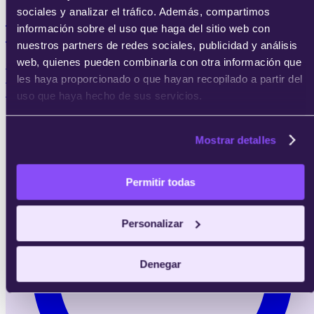
sociales y analizar el tráfico. Además, compartimos
Máster en Financial Controlling y Power
información sobre el uso que haga del sitio web con
BI
nuestros partners de redes sociales, publicidad y análisis
web, quienes pueden combinarla con otra información que
Quiero dominar el controlling financiero y construir
dashboards en Power BI para decisiones basadas en
les haya proporcionado o que hayan recopilado a partir del
datos.
uso que haya hecho de sus servicios.
Mostrar detalles
Permitir todas
Personalizar
Denegar