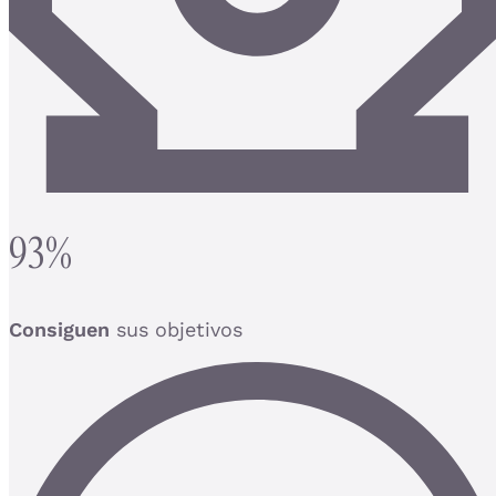
93%
Consiguen
sus objetivos