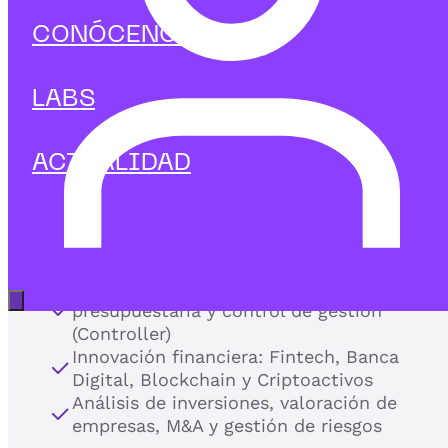
y domina
CONÓCENOS
la toma de decisiones estratégicas.
LABS
En IEBS te formamos para controlar la gestión
financiera corporativa, integrar tecnologías disruptivas 
analizar datos clave para maximizar la rentabilidad y
ACTUALIDAD
viabilidad de las organizaciones.
Nuestros programas de Finanzas combinan los
fundamentos de la dirección financiera con las nuevas
tecnologías del sector Fintech:
Dirección financiera, planificación
Abrir menú principal
presupuestaria y control de gestión
(Controller)
Innovación financiera: Fintech, Banca
Digital, Blockchain y Criptoactivos
Análisis de inversiones, valoración de
empresas, M&A y gestión de riesgos