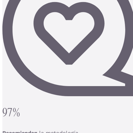
97%
Recomiendan
la metodología