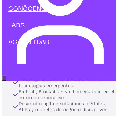
la innovación tecnológica
CONÓCENOS
con la
estrategia de negocio.
LABS
En IEBS te formamos para liderar el impacto de la
tecnología en las organizaciones, dominando las
herramientas y disciplinas técnicas que impulsan la
ACTUALIDAD
competitividad digital.
Nuestros programas de Business Tech integran visión
directiva, disrupción digital y soluciones tecnológicas
avanzadas para responder a los grandes retos del
mercado actual:
Abrir menú principal
Estrategia e innovación aplicada con
tecnologías emergentes
Fintech, Blockchain y ciberseguridad en el
entorno corporativo
Desarrollo ágil de soluciones digitales,
APPs y modelos de negocio disruptivos