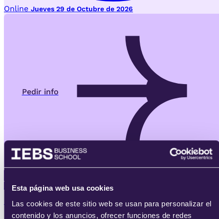
Online
Jueves 29 de Octubre de 2026
Pedir info
Máster
Esta página web usa cookies
IEBS AI-Learning
Las cookies de este sitio web se usan para personalizar el
contenido y los anuncios, ofrecer funciones de redes