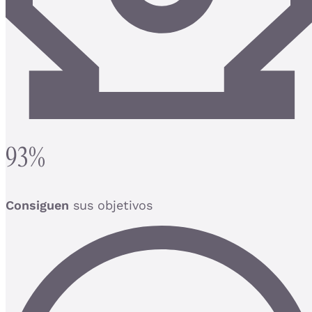
93%
Consiguen
sus objetivos