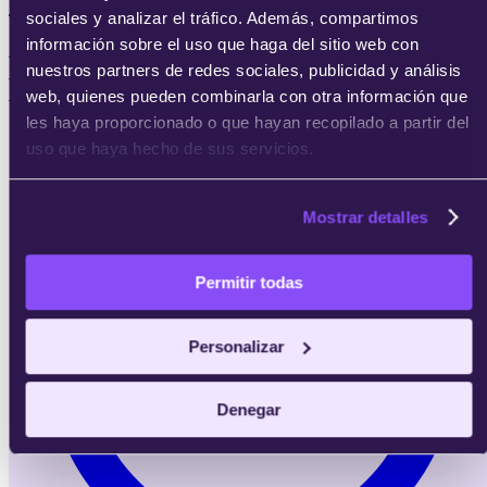
Máster en Ciberseguridad
sociales y analizar el tráfico. Además, compartimos
información sobre el uso que haga del sitio web con
Quiero diseñar, gestionar y auditar entornos de
seguridad protegiendo sistemas y redes frente a
nuestros partners de redes sociales, publicidad y análisis
ciberataques.
web, quienes pueden combinarla con otra información que
les haya proporcionado o que hayan recopilado a partir del
uso que haya hecho de sus servicios.
Mostrar detalles
Permitir todas
Personalizar
Denegar