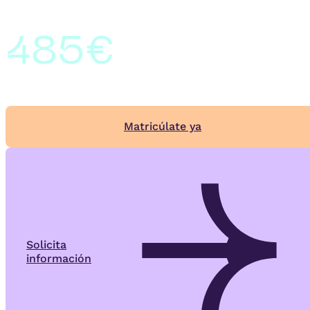
485€
Matricúlate ya
Solicita
información