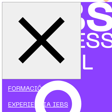
Cerrar menú
Inicio
|
Programas
|
Programas focalizados
|
Fintech
|
Curso en Creación, lanzamiento y venta de una FinTech
FORMACIÓN
EXPERIENCIA IEBS