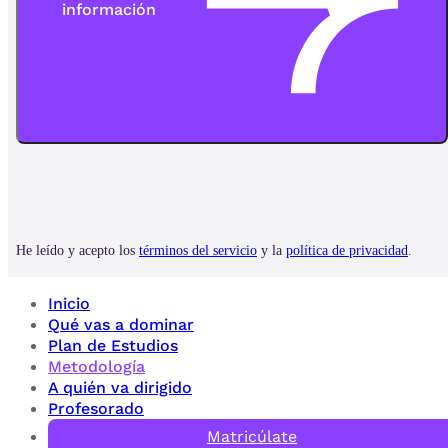
Inicio
Qué vas a dominar
Plan de Estudios
Metodología
A quién va dirigido
Profesorado
Matricúlate