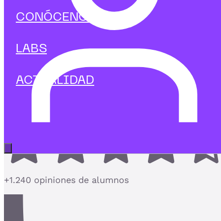
Tecnología
CONÓCENOS
Curso en Creación, lanzamiento y
venta de una FinTech
LABS
Crea, lanza y escala tu startup fintech de principi
a fin con metodología
ACTUALIDAD
4,7
Abrir menú principal
+1.240 opiniones de alumnos