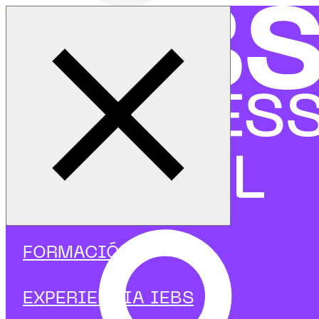
Cerrar menú
Inicio
|
Programas
|
Másters
|
Redes Sociales
FORMACIÓN
Másters de Redes
EXPERIENCIA IEBS
Sociales