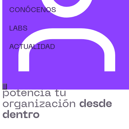
SOLICITA
CONÓCENOS
INFORMACIÓN
LABS
ACTUALIDAD
Abrir menú principal
potencia tu
desde
organización
dentro