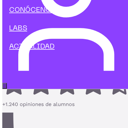
Tecnología
CONÓCENOS
Curso de Auditoría y Trazabilidad
en Ciberseguridad
LABS
Audita sistemas, detecta vulnerabilidades y
garantiza la trazabilidad digital
ACTUALIDAD
4,7
Abrir menú principal
+1.240 opiniones de alumnos