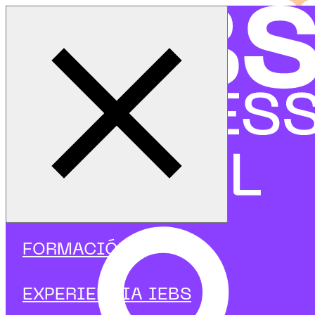
Cerrar menú
Inicio
|
Programas
|
Programas focalizados
|
Ciberseguridad
|
Curso de Auditoría y Trazabilidad en Ciberseguridad
FORMACIÓN
EXPERIENCIA IEBS