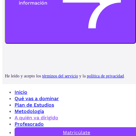
Inicio
Qué vas a dominar
Plan de Estudios
Metodología
A quién va dirigido
Profesorado
Matricúlate