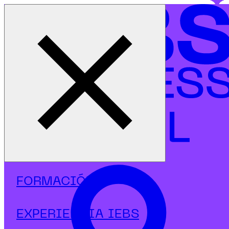
Cerrar menú
Inicio
|
Programas
|
Postgrados
|
Gamificación
|
Postgrado en Storytelling y Narrativa Transmedia
FORMACIÓN
EXPERIENCIA IEBS