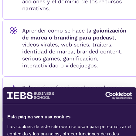
acciones y el dominio de los recursos
narrativos.
Aprender como se hace la
guionización
de marca o branding para podcast
,
vídeos virales, web series, trailers,
identidad de marca, branded content,
serious games, gamificación,
interactividad o videojuegos.
Saber cómo funcionan los medios que
se emplean en una
Narrativa
Transmedia
, consiguiendo así que cada
medio aporte lo que mejor sabe hacer.
Esta página web usa cookies
Las cookies de este sitio web se usan para personalizar el
Tener presente la
experiencia de usuario
contenido y los anuncios, ofrecer funciones de redes