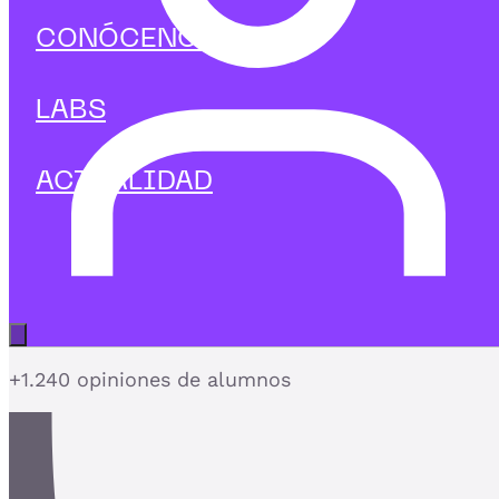
Management
CONÓCENOS
Curso en Gestión de Tesorería
Controla la tesorería de tu empresa con
LABS
herramientas digitales y criterio financiero
ACTUALIDAD
4,7
Abrir menú principal
+1.240 opiniones de alumnos