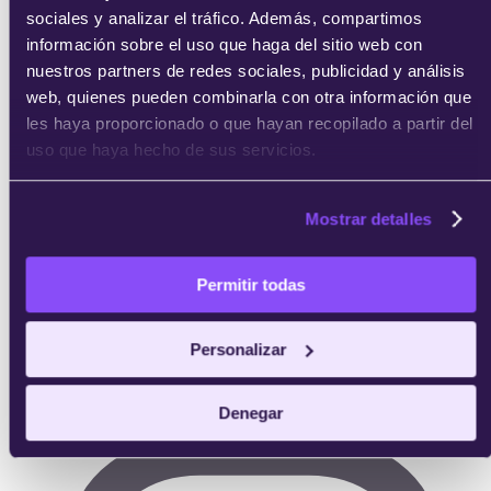
Consigue tu certificado
sociales y analizar el tráfico. Además, compartimos
información sobre el uso que haga del sitio web con
Completas las prácticas y obtienes tu certificado
nuestros partners de redes sociales, publicidad y análisis
acreditativo de IEBS.
web, quienes pueden combinarla con otra información que
les haya proporcionado o que hayan recopilado a partir del
uso que haya hecho de sus servicios.
Mostrar detalles
Permitir todas
Personalizar
Denegar