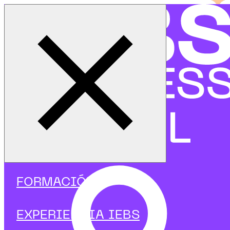
Cerrar menú
Inicio
|
Programas
|
Programas focalizados
|
Finanzas
|
Curso en Gestión de Tesorería
FORMACIÓN
EXPERIENCIA IEBS