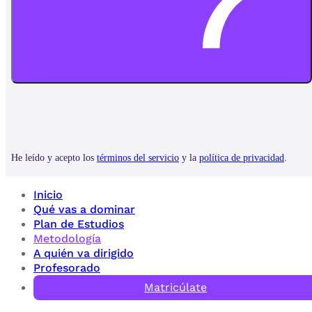
Inicio
Qué vas a dominar
Plan de Estudios
Metodología
A quién va dirigido
Profesorado
Matricúlate