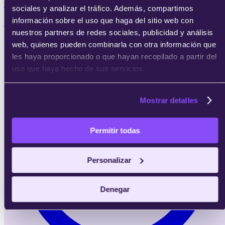
Digital
sociales y analizar el tráfico. Además, compartimos
información sobre el uso que haga del sitio web con
Quiero desarrollar mi propio producto digital pasando
por investigación, diseño, validación y lanzamiento.
nuestros partners de redes sociales, publicidad y análisis
web, quienes pueden combinarla con otra información que
les haya proporcionado o que hayan recopilado a partir del
uso que haya hecho de sus servicios.
Mostrar detalles
Permitir todas
Personalizar
Denegar