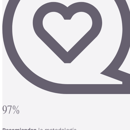
97%
Recomiendan
la metodología