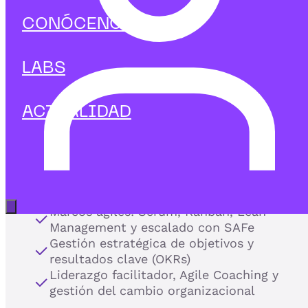
y la entrega
de valor
CONÓCENOS
con metodologías ágiles.
LABS
En IEBS te formamos para liderar la transformación ágil
en organizaciones y equipos, aplicando marcos de
trabajo como Scrum, Kanban y OKRs para maximizar la
ACTUALIDAD
productividad y adaptabilidad en entornos cambiantes.
Nuestros programas de Agile te preparan para gestiona
proyectos complejos, acelerar los ciclos de entrega y
fomentar una cultura de mejora continua y trabajo
colaborativo:
Abrir menú principal
Marcos ágiles: Scrum, Kanban, Lean
Management y escalado con SAFe
Gestión estratégica de objetivos y
resultados clave (OKRs)
Liderazgo facilitador, Agile Coaching y
gestión del cambio organizacional