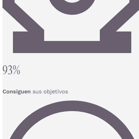
93%
Consiguen
sus objetivos