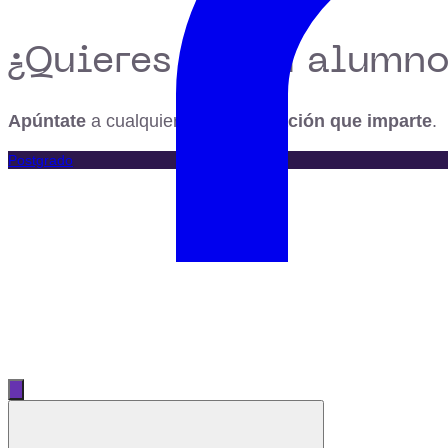
¿Quieres ser su alumno
Apúntate
a cualquiera de la
formación que imparte
.
Postgrado
Abrir menú principal
Cerrar menú