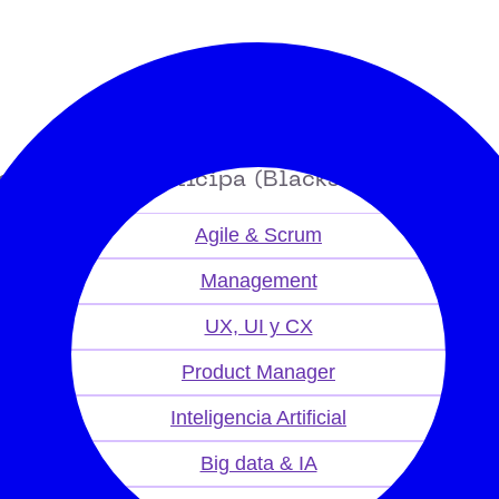
es Aliseda y Anticipa (Blackstone)
Agile & Scrum
Management
UX, UI y CX
Product Manager
Inteligencia Artificial
Big data & IA