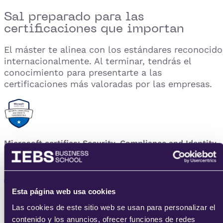
Sal preparado para las
certificaciones que importan
El máster te alinea con los estándares reconocido
internacionalmente. Al terminar, tendrás el
conocimiento para presentarte a las
certificaciones más valoradas por las empresas.
Microsoft certifies: Security, Compliance and Identity
Fundamentals (SC-900)
Esta página web usa cookies
Las cookies de este sitio web se usan para personalizar el
PMI Certified Professional in Managing AI (PMI-CPMAI)
contenido y los anuncios, ofrecer funciones de redes