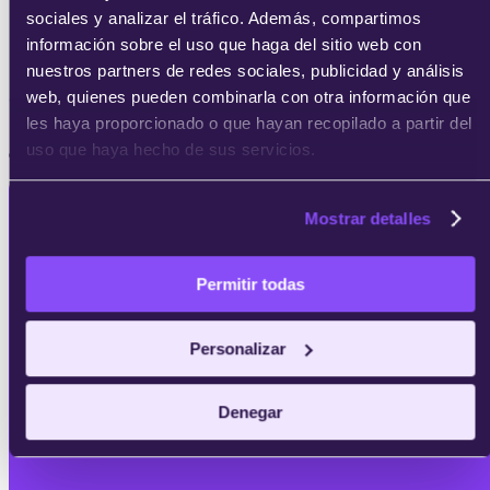
sociales y analizar el tráfico. Además, compartimos
información sobre el uso que haga del sitio web con
nuestros partners de redes sociales, publicidad y análisis
web, quienes pueden combinarla con otra información que
Certificación Azure Fundamentals (AZ-900)
les haya proporcionado o que hayan recopilado a partir del
¿Buscas alguna de estas certificaciones?
uso que haya hecho de sus servicios.
Mostrar detalles
Permitir todas
Solicita
Personalizar
información
Denegar