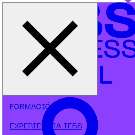
Cerrar menú
Inicio
|
Programas
|
Postgrados
|
Programación
|
Postgrado en Desarrollo Inteligente de APPS con IA
FORMACIÓN
EXPERIENCIA IEBS