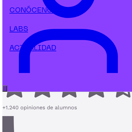
Tecnología
CONÓCENOS
Postgrado en Desarrollo Inteligent
de APPS con IAb
LABS
Crea aplicaciones y automatiza procesos sin
programar con herramientas NoCode avanzadas.
ACTUALIDAD
4,7
Abrir menú principal
+1.240 opiniones de alumnos