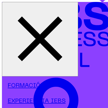
Cerrar menú
Inicio
|
Programas
|
Másters
|
Dirección y Ventas
|
Máster en Dirección Comercial y Marketing
FORMACIÓN
EXPERIENCIA IEBS