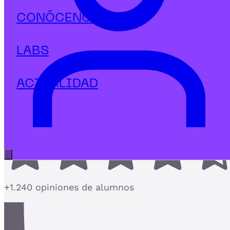
Marketing Digital
CONÓCENOS
Máster en Dirección Comercial y
Marketing
LABS
El Máster de Dirección Comercial que une
Marketing estratégico e IA
ACTUALIDAD
4,7
Abrir menú principal
+1.240 opiniones de alumnos