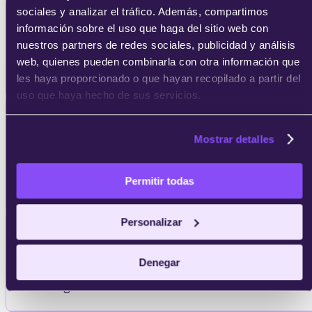
sociales y analizar el tráfico. Además, compartimos
Aprender a hacer
investigaciones de
información sobre el uso que haga del sitio web con
mercados
y conocer las fuentes de
nuestros partners de redes sociales, publicidad y análisis
información necesarias para la toma de
web, quienes pueden combinarla con otra información que
decisiones.
les haya proporcionado o que hayan recopilado a partir del
uso que haya hecho de sus servicios.
Dominar todas las
técnicas de análisis
de datos
para seleccionar
Mostrar detalles
correctamente las técnicas de
investigación más adecuadas para cada
Permitir todas
caso.
Personalizar
Comprender los
elementos básicos de
la comercialización y el marketing
, sus
Denegar
diferentes procesos y su estructura
organizativa.